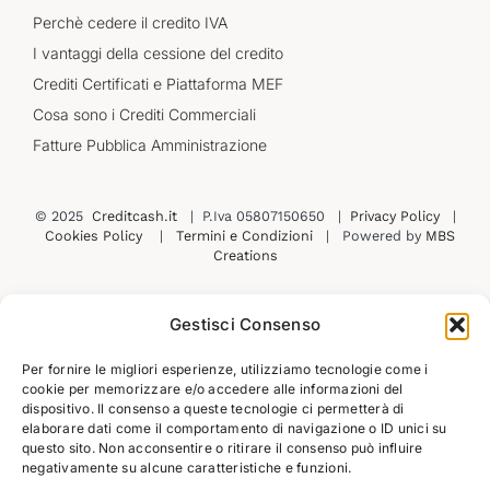
Perchè cedere il credito IVA
I vantaggi della cessione del credito
Crediti Certificati e Piattaforma MEF
Cosa sono i Crediti Commerciali
Fatture Pubblica Amministrazione
© 2025
Creditcash.it
| P.Iva 05807150650 |
Privacy Policy
|
Cookies Policy
|
Termini e Condizioni
| Powered by
MBS
Creations
Gestisci Consenso
Per fornire le migliori esperienze, utilizziamo tecnologie come i
Contatti
Prenota una consulenza
cookie per memorizzare e/o accedere alle informazioni del
dispositivo. Il consenso a queste tecnologie ci permetterà di
elaborare dati come il comportamento di navigazione o ID unici su
questo sito. Non acconsentire o ritirare il consenso può influire
Iscriviti alla nostra newsletter
Iscrivendoti alla newsletter, acconsenti di ricevere email con
negativamente su alcune caratteristiche e funzioni.
novità, offerte e promozioni. Per dettagli, consulta la nostra