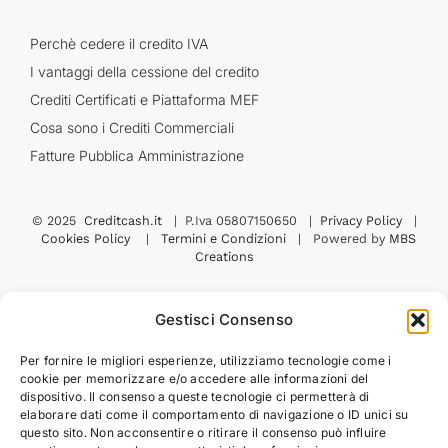
Perchè cedere il credito IVA
I vantaggi della cessione del credito
Crediti Certificati e Piattaforma MEF
Cosa sono i Crediti Commerciali
Fatture Pubblica Amministrazione
© 2025
Creditcash.it
| P.Iva 05807150650 |
Privacy Policy
|
Cookies Policy
|
Termini e Condizioni
| Powered by
MBS
Creations
Gestisci Consenso
Contatti
Prenota una consulenza
Per fornire le migliori esperienze, utilizziamo tecnologie come i
cookie per memorizzare e/o accedere alle informazioni del
dispositivo. Il consenso a queste tecnologie ci permetterà di
elaborare dati come il comportamento di navigazione o ID unici su
questo sito. Non acconsentire o ritirare il consenso può influire
Iscriviti alla nostra newsletter