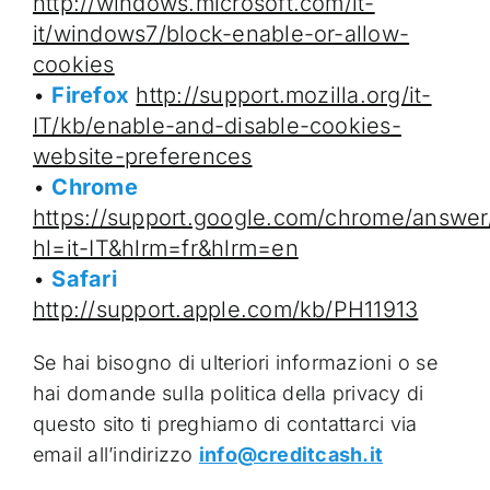
http://windows.microsoft.com/it-
it/windows7/block-enable-or-allow-
cookies
•
Firefox
http://support.mozilla.org/it-
IT/kb/enable-and-disable-cookies-
website-preferences
•
Chrome
https://support.google.com/chrome/answe
hl=it-IT&hlrm=fr&hlrm=en
•
Safari
h
ttp://support.apple.com/kb/PH11913
Se hai bisogno di ulteriori informazioni o se
hai domande sulla politica della privacy di
questo sito ti preghiamo di contattarci via
email all’indirizzo
info@creditcash.it