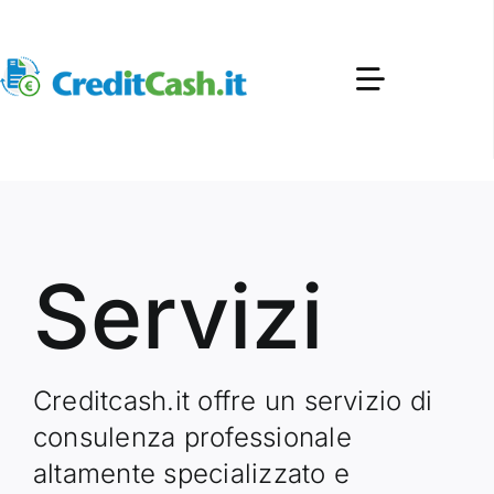
Skip
to
content
Toggle
Navigation
About
Servizi
Servizi
Piattaforma
Blog
Creditcash.it offre un servizio di
consulenza professionale
Contatti
altamente specializzato e