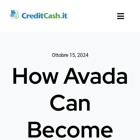
Salta
al
Toggl
contenuto
Naviga
Creditcash.it
Ottobre 15, 2024
How Avada
Can
Become