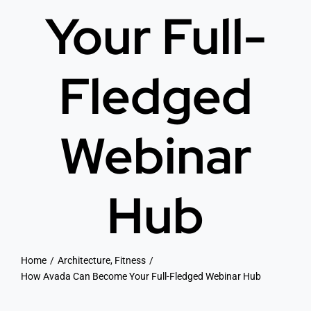
Your Full-
Fledged
Webinar
Hub
Home
Architecture
Fitness
How Avada Can Become Your Full-Fledged Webinar Hub